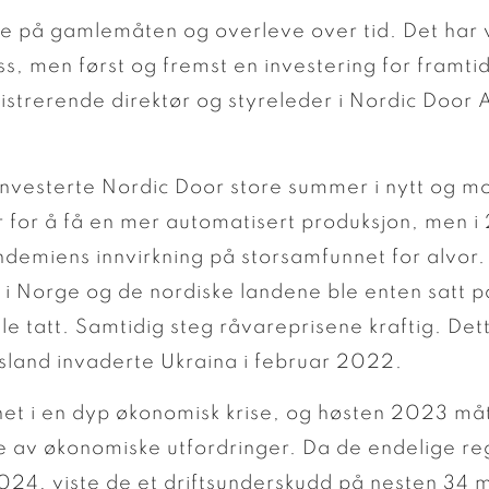
ive på gamlemåten og overleve over tid. Det har
s, men først og fremst en investering for framtid
istrerende direktør og styreleder i Nordic Door
nvesterte Nordic Door store summer i nytt og m
 for å få en mer automatisert produksjon, men i 2
demiens innvirkning på storsamfunnet for alvor.
il i Norge og de nordiske landene ble enten satt på
ele tatt. Samtidig steg råvareprisene kraftig. Dett
ssland invaderte Ukraina i februar 2022.
et i en dyp økonomisk krise, og høsten 2023 måt
e av økonomiske utfordringer. Da de endelige re
024, viste de et driftsunderskudd på nesten 34 mi