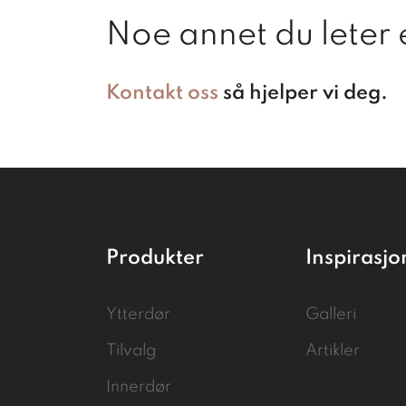
Noe annet du leter 
Kontakt oss
så hjelper vi deg.
Produkter
Inspirasjo
Ytterdør
Galleri
Tilvalg
Artikler
Innerdør