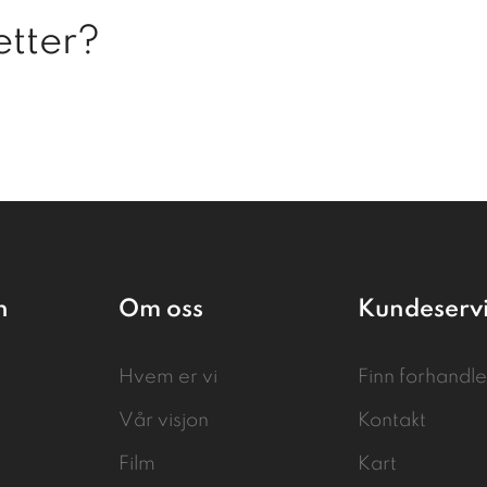
etter?
n
Om oss
Kundeserv
Hvem er vi
Finn forhandle
Vår visjon
Kontakt
Film
Kart