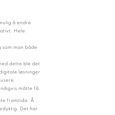
 mulig å endre
vativt. Hele
dig som man både
med dette ble det
igitale løsninger
dusere
digvis måtte få.
øte framtida. Å
edyktig. Det har