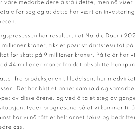
r våre medarbeidere å stå i dette, men nå viser
tale for seg og at dette har vært en investering
nesen.
ingsprosessen har resultert i at Nordic Door i 2
illioner kroner, fikk et positivt driftsresultat på
tat før skatt på 9 millioner kroner. På to år har v
med 44 millioner kroner fra det absolutte bunnpun
tte, fra produksjonen til ledelsen, har medvirket
ssen. Det har blitt et annet samhold og samarb
pet av disse årene, og ved å ta et steg av gangen
situasjon, tyder prognosene på at vi kommer til
inst har vi nå fått et helt annet fokus og bedrift
edre oss.