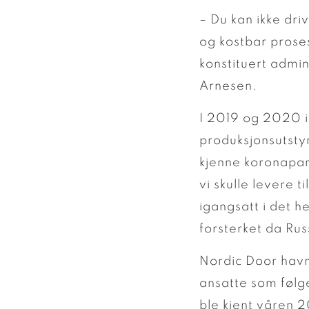
– Du kan ikke dr
og kostbar proses
konstituert admin
Arnesen.
I 2019 og 2020 i
produksjonsutstyr
kjenne koronapan
vi skulle levere t
igangsatt i det h
forsterket da Ru
Nordic Door havn
ansatte som følg
ble kjent våren 2