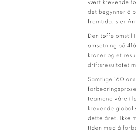
vært krevende fo
det begynner å be
framtida, sier Ar
Den tøffe omstill
omsetning på 416 m
kroner og et resul
driftsresultatet 
Samtlige 160 ansa
forbedringsprose
teamene våre i lø
krevende global 
dette året. Ikke m
tiden med å forb