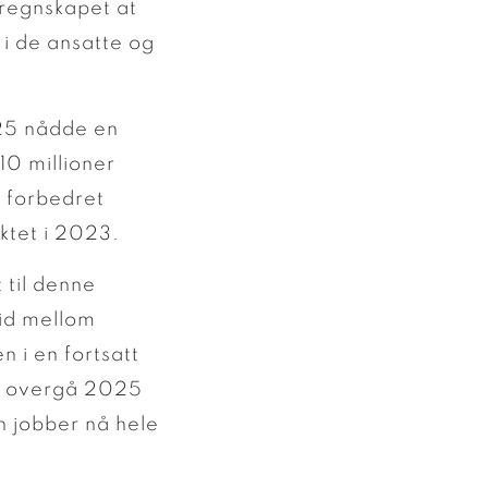
 regnskapet at
 i de ansatte og
025 nådde en
 10 millioner
i forbedret
ktet i 2023.
 til denne
eid mellom
 i en fortsatt
 å overgå 2025
en jobber nå hele