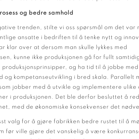
prosess og bedre samhold
ative trenden, stilte vi oss spørsmål om det var
mtlige ansatte i bedriften til å tenke nytt og inno
ar klar over at dersom man skulle lykkes med
ssen, kunne ikke produksjonen gå for fullt samti
e produksjonsprinsipper, og ha tid til å jobbe med
 og kompetanseutvikling i bred skala. Parallelt 
som jobber med å utvikle og implementere ulike d
er i produksjonen. Det ble derfor besluttet å re
et, med de økonomiske konsekvenser det nødven
sst valg for å gjøre fabrikken bedre rustet til å m
m før ville gjøre det vanskelig å være konkurrans