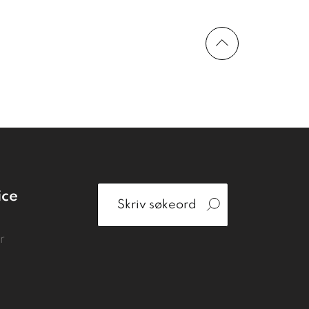
ice
r