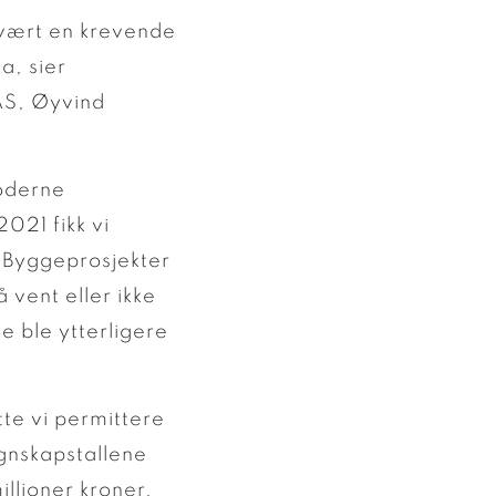
 vært en krevende
a, sier
 AS, Øyvind
oderne
021 fikk vi
 Byggeprosjekter
 vent eller ikke
e ble ytterligere
te vi permittere
gnskapstallene
llioner kroner.