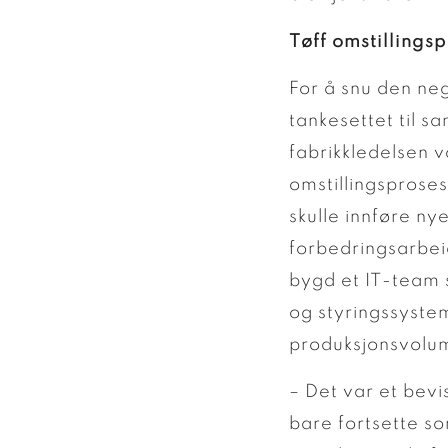
Tøff omstillings
For å snu den neg
tankesettet til sa
fabrikkledelsen v
omstillingsprose
skulle innføre ny
forbedringsarbeid
bygd et IT-team 
og styringssystem
produksjonsvolum
– Det var et bevi
bare fortsette so