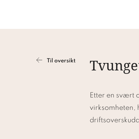
Tvunget
Til oversikt
Etter en svært
virksomheten, h
driftsoverskudd