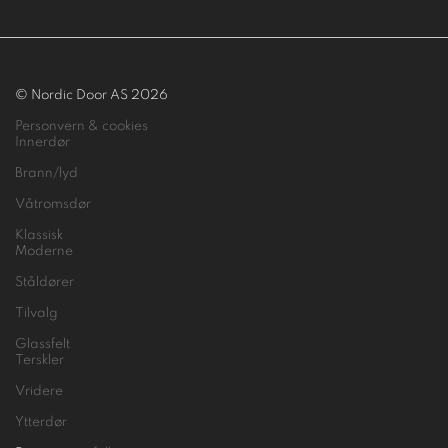
© Nordic Door AS 2026
Personvern & cookies
Innerdør
Brann/lyd
Våtromsdør
Klassisk
Moderne
Ståldører
Tilvalg
Glassfelt
Terskler
Vridere
Ytterdør