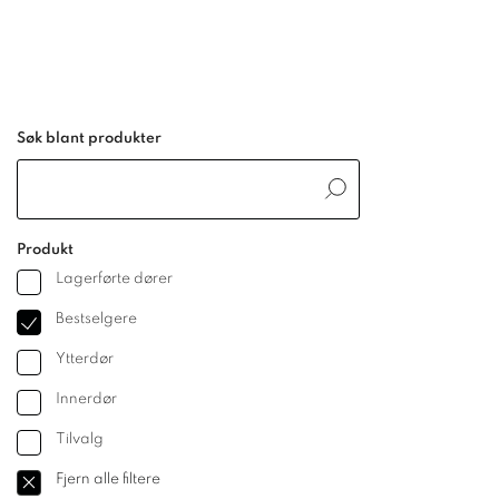
Søk blant produkter
Produkt
Lagerførte dører
Bestselgere
Ytterdør
Innerdør
Tilvalg
Fjern alle ﬁltere