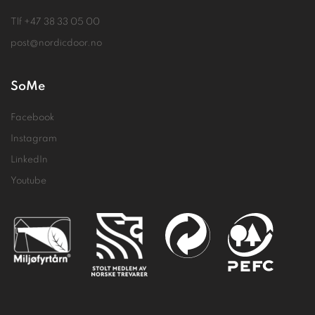
Tlf
+47 38 33 05 00
post@nordicdoor.no
SoMe
Facebook
Instagram
LinkedIn
Youtube