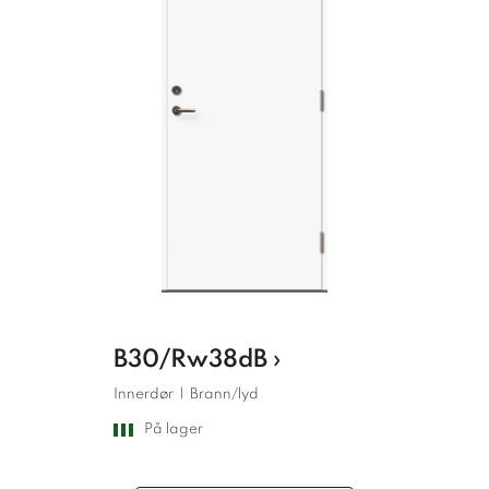
B30/Rw38dB ›
Innerdør
|
Brann/lyd
På lager