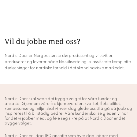
Vil du jobbe med oss?
Nordic Door er Norges største dørprodusent og vi utvikler,
produserer og leverer både klassifiserte og uklassifiserte komplette
dørløsninger for nordiske forhold i det skandinaviske markedet.
Nordic Door skal være det trygge valget for våre kunder og
ansatte. Gjennom våre fire kjerneverdier: kvalitet, fleksibilitet,
kompetanse og miljø, skal vi hver dag glede oss til å gå på jobb og
inspireres til å bli stadig bedre. Våre kunder skal se gleden vi har
for det vi jobber med, og føle seg sikre på at Nordic Door er det
trygge valget.
Nordic Door er i dag 180 ansatte som hver dag jobber med