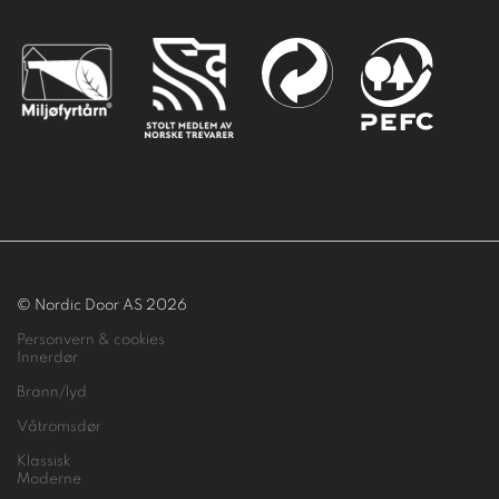
© Nordic Door AS 2026
Personvern & cookies
Innerdør
Brann/lyd
Våtromsdør
Klassisk
Moderne