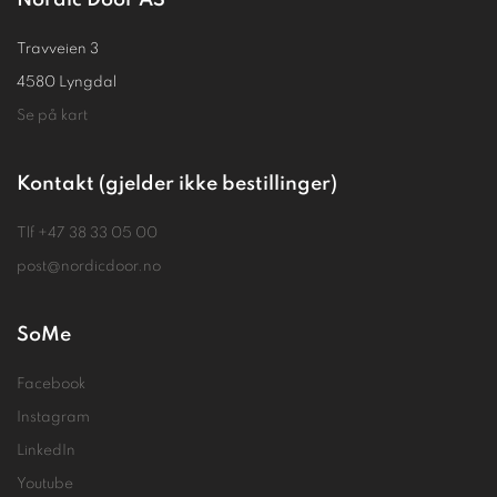
Nordic Door AS
Travveien 3
4580 Lyngdal
Se på kart
Kontakt (gjelder ikke bestillinger)
Tlf
+47 38 33 05 00
post@nordicdoor.no
SoMe
Facebook
Instagram
LinkedIn
Youtube