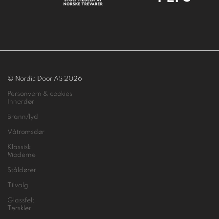
© Nordic Door AS 2026
Personvern & cookies
Innerdør
Brann/lyd
Våtromsdør
Klassisk
Moderne
Ståldører
Tilvalg
Glassfelt
Terskler