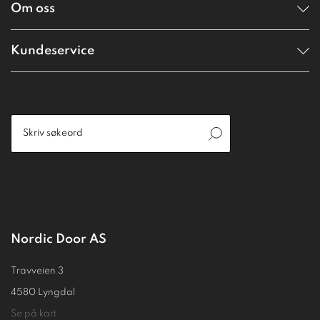
Om oss
Kundeservice
Nordic Door AS
Travveien 3
4580 Lyngdal
Se på kart