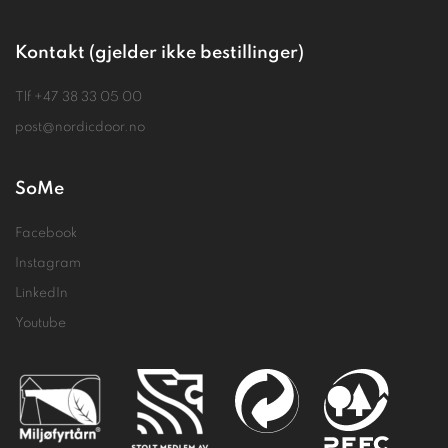
Kontakt (gjelder ikke bestillinger)
Tlf
+47 38 33 05 00
post@nordicdoor.no
SoMe
Facebook
Instagram
LinkedIn
Youtube