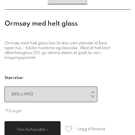
Ormsøy med helt glass
Ormsøy med helt glass kan brukes som ytterdør til flere
typer hus – både moderne og klassiske. Med et helt klart
sikkerhetsglass (F1), gir denne døren et godt lys inn i
inngangspartiet.
Størrelse:
*På lager
Legg til favoritt
Finn forhandler ›