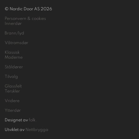
© Nordic Door AS 2026
Personvern & cookies
Innerdør
Brann/lyd
Våtromsdør
Klassisk
Moderne
Ståldører
Tilvalg
Glassfelt
Terskler
Vridere
Ytterdør
Designet av
folk.
Utviklet av
Nettbrygga