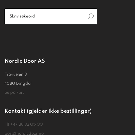
Nordic Door AS
Travveien 3
4580 Lyngdal
Se på kart
Kontakt (gjelder ikke bestillinger)
Tlf
+47 38 33 05 00
post@nordicdoor.no