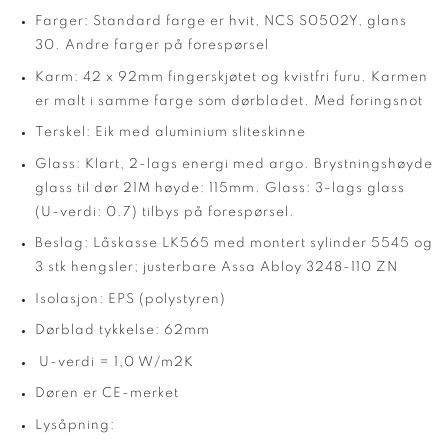
Farger: Standard farge er hvit, NCS S0502Y, glans
30. Andre farger på forespørsel
Karm: 42 x 92mm fingerskjøtet og kvistfri furu. Karmen
er malt i samme farge som dørbladet. Med foringsnot
Terskel: Eik med aluminium sliteskinne
Glass: Klart, 2-lags energi med argo. Brystningshøyde
glass til dør 21M høyde: 115mm. Glass: 3-lags glass
(U-verdi: 0.7) tilbys på forespørsel.
Beslag: Låskasse LK565 med montert sylinder 5545 og
3 stk hengsler; justerbare Assa Abloy 3248-110 ZN
Isolasjon: EPS (polystyren)
Dørblad tykkelse: 62mm
U-verdi = 1,0 W/m2K
Døren er CE-merket
Lysåpning: