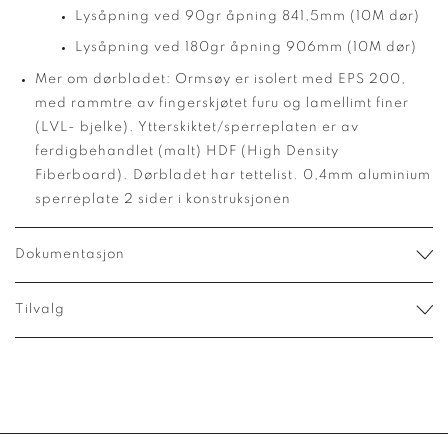
Lysåpning ved 90gr åpning 841,5mm (10M dør)
Lysåpning ved 180gr åpning 906mm (10M dør)
Mer om dørbladet: Ormsøy er isolert med EPS 200,
med rammtre av fingerskjøtet furu og lamellimt finer
(LVL- bjelke). Ytterskiktet/sperreplaten er av
ferdigbehandlet (malt) HDF (High Density
Fiberboard). Dørbladet har tettelist. 0,4mm aluminium
sperreplate 2 sider i konstruksjonen
Dokumentasjon
Tilvalg