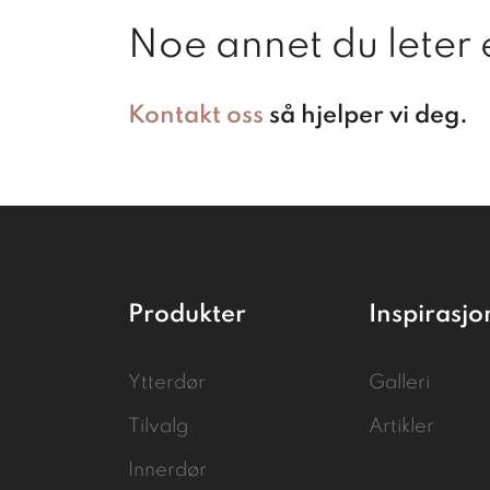
Noe annet du leter 
Kontakt oss
så hjelper vi deg.
Produkter
Inspirasjo
Ytterdør
Galleri
Tilvalg
Artikler
Innerdør