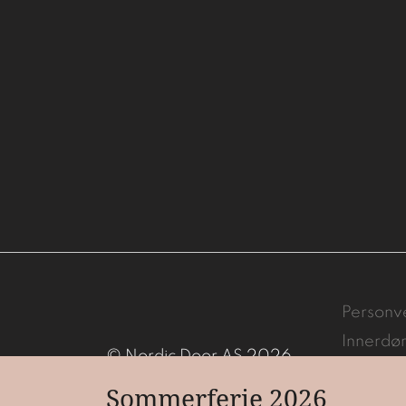
Personv
Innerdø
© Nordic Door AS 2026
Brann/l
Sommerferie 2026
Våtrom