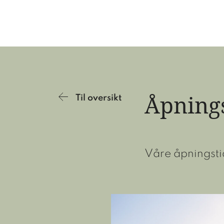
Åpning
Til oversikt
Våre åpningstid