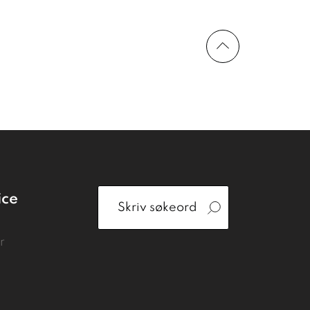
ice
r