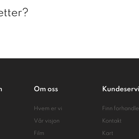
etter?
n
Om oss
Kundeserv
Hvem er vi
Finn forhandle
Vår visjon
Kontakt
Film
Kart