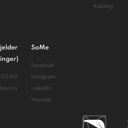
Katalog
jelder
SoMe
linger)
Facebook
3 05 00
Instagram
door.no
LinkedIn
Youtube