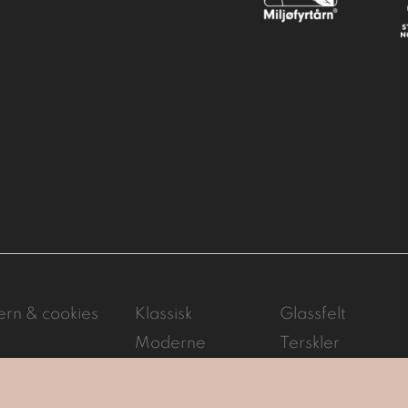
ern & cookies
Klassisk
Glassfelt
r
Moderne
Terskler
yd
Ståldører
Vridere
sdør
Tilvalg
Ytterdør