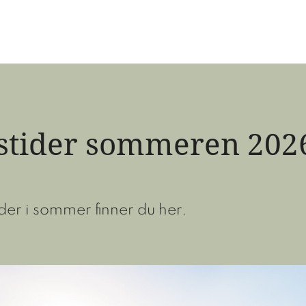
stider sommeren 202
er i sommer finner du her.