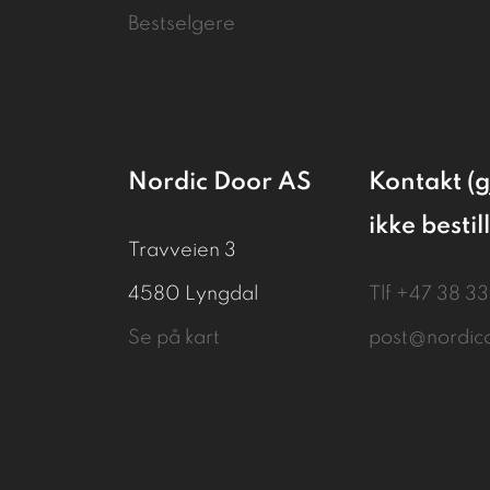
Bestselgere
Nordic Door AS
Kontakt (g
ikke bestil
Travveien 3
4580 Lyngdal
Tlf
+47 38 3
Se på kart
post@nordic