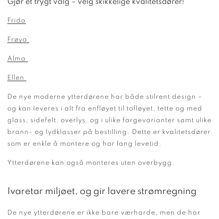
Gjør et trygt valg – velg skikkelige kvalitetsdører!
Frida
Frøya
Alma
Ellen
De nye moderne ytterdørene har både stilrent design –
og kan leveres i alt fra enfløyet til tofløyet, tette og med
glass, sidefelt, overlys, og i ulike fargevarianter samt ulike
brann- og lydklasser på bestilling. Dette er kvalitetsdører
som er enkle å montere og har lang levetid.
Ytterdørene kan også monteres uten overbygg.
Ivaretar miljøet, og gir lavere strømregning
De nye ytterdørene er ikke bare værharde, men de har