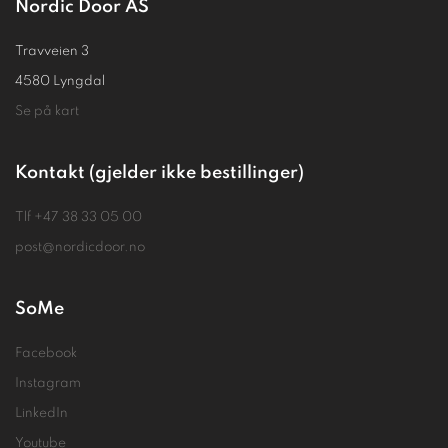
Nordic Door AS
Travveien 3
4580 Lyngdal
Se på kart
Kontakt (gjelder ikke bestillinger)
Tlf
+47 38 33 05 00
post@nordicdoor.no
SoMe
Facebook
Instagram
LinkedIn
Youtube