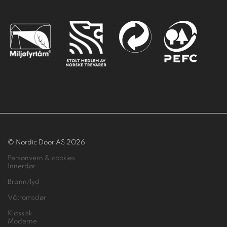
© Nordic Door AS 2026
Personvern & cookies
Innerdør
Brann/lyd
Våtromsdør
Klassisk
Moderne