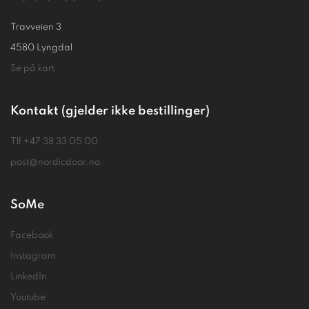
Travveien 3
4580 Lyngdal
Se på kart
Kontakt (gjelder ikke bestillinger)
Tlf
+47 38 33 05 00
post@nordicdoor.no
SoMe
Facebook
Instagram
LinkedIn
Youtube