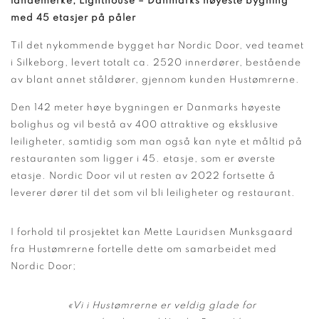
landemerke; Lighthouse – Danmarks høyeste bygning
med 45 etasjer på påler
Til det nykommende bygget har Nordic Door, ved teamet
i Silkeborg, levert totalt ca. 2520 innerdører, bestående
av blant annet ståldører, gjennom kunden Hustømrerne.
Den 142 meter høye bygningen er Danmarks høyeste
bolighus og vil bestå av 400 attraktive og eksklusive
leiligheter, samtidig som man også kan nyte et måltid på
restauranten som ligger i 45. etasje, som er øverste
etasje. Nordic Door vil ut resten av 2022 fortsette å
leverer dører til det som vil bli leiligheter og restaurant.
I forhold til prosjektet kan Mette Lauridsen Munksgaard
fra Hustømrerne fortelle dette om samarbeidet med
Nordic Door;
«Vi i Hustømrerne er veldig glade for