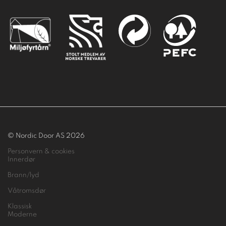
© Nordic Door AS 2026
Personvern & cookies
Innerdør
Brann/lyd
Våtromsdør
Klassisk
Moderne