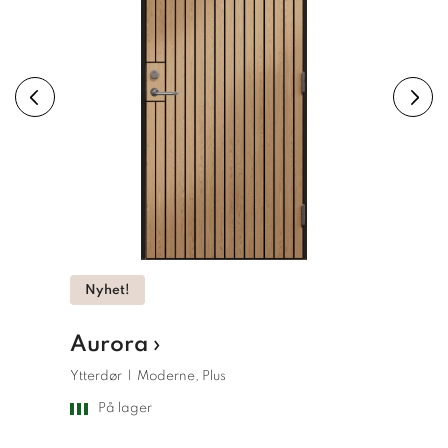
Nyhet!
Nyhet!
Aurora ›
Aurora
Ytterdør
|
Moderne, Plus
Ytterdør
|
På lager
På lag