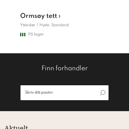
Ormsøy tett ›
Ormsøy
Ytterdør
|
Hytte, Standard
Ytterdør
|
På lager
På lag
Finn forhandler
Aktuelt