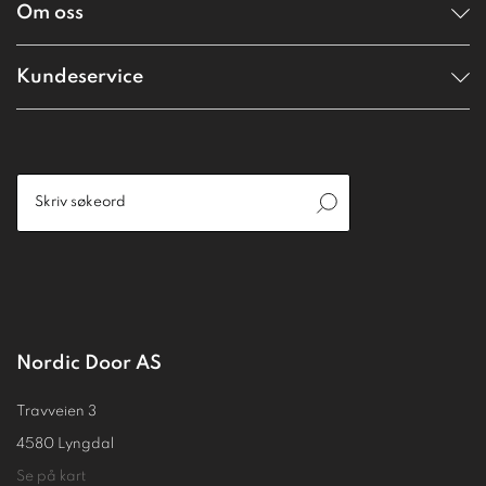
Om oss
Kundeservice
Nordic Door AS
Travveien 3
4580 Lyngdal
Se på kart