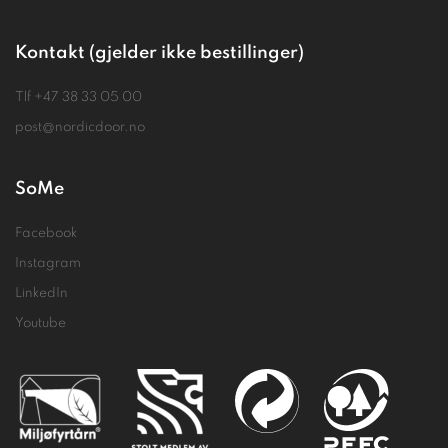
Kontakt (gjelder ikke bestillinger)
Tlf
+47 38 33 05 00
post@nordicdoor.no
SoMe
Facebook
Instagram
LinkedIn
Youtube