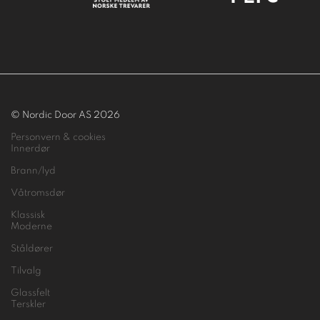
© Nordic Door AS 2026
Personvern & cookies
Innerdør
Brann/lyd
Våtromsdør
Klassisk
Moderne
Ståldører
Tilvalg
Glassfelt
Terskler