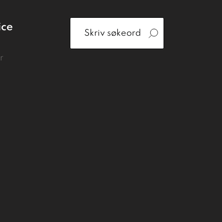
ice
r