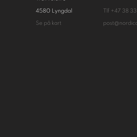
4580 Lyngdal
Tlf
+47 38 3
Se på kart
post@nordic