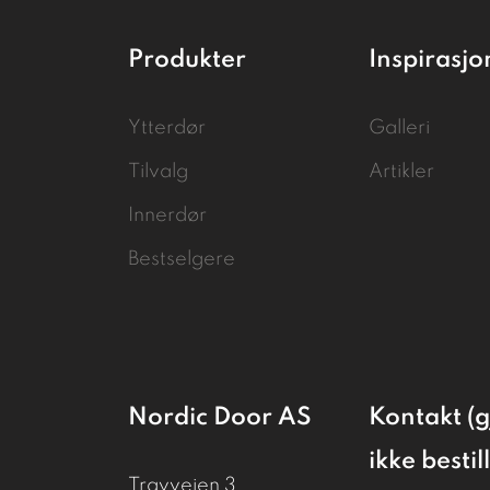
Produkter
Inspirasjo
Ytterdør
Galleri
Tilvalg
Artikler
Innerdør
Bestselgere
Nordic Door AS
Kontakt (g
ikke bestil
Travveien 3