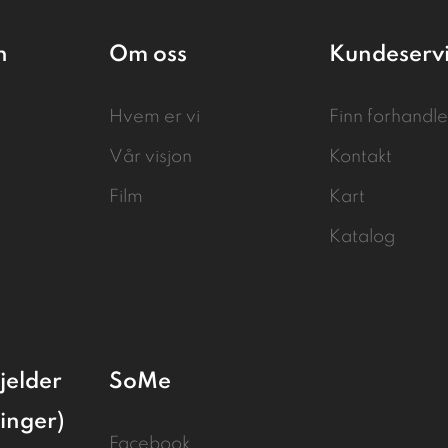
n
Om oss
Kundeserv
Hvem er vi
Finn forhandle
Vår visjon
Kontakt
Film
Kart
Katalog
jelder
SoMe
linger)
Facebook