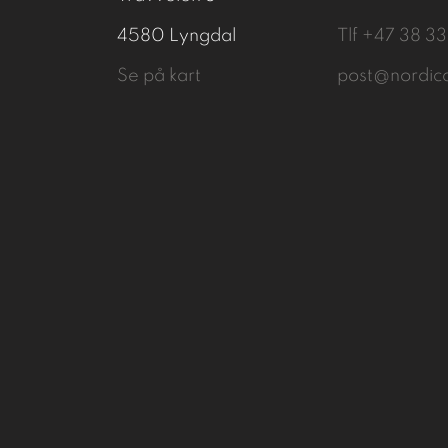
4580 Lyngdal
Tlf
+47 38 3
Se på kart
post@nordic