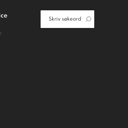
ice
r