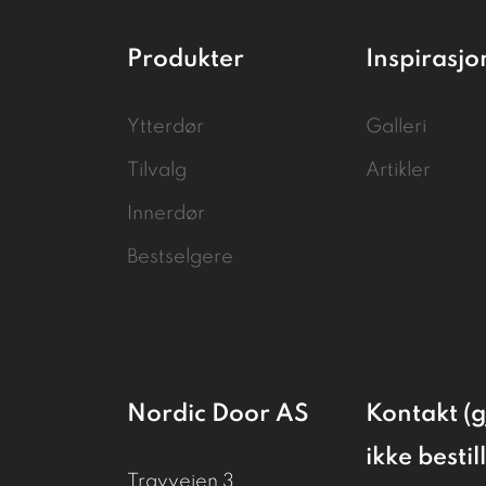
Produkter
Inspirasjo
Ytterdør
Galleri
Tilvalg
Artikler
Innerdør
Bestselgere
Nordic Door AS
Kontakt (g
ikke bestil
Travveien 3