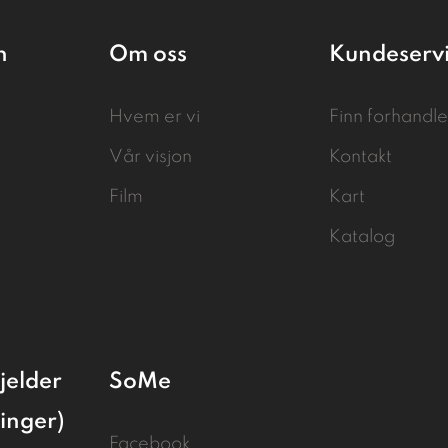
n
Om oss
Kundeserv
Hvem er vi
Finn forhandle
Vår visjon
Kontakt
Film
Kart
Katalog
jelder
SoMe
linger)
Facebook