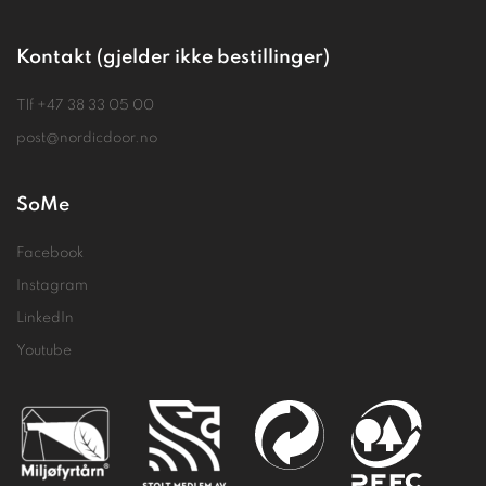
Kontakt (gjelder ikke bestillinger)
Tlf
+47 38 33 05 00
post@nordicdoor.no
SoMe
Facebook
Instagram
LinkedIn
Youtube