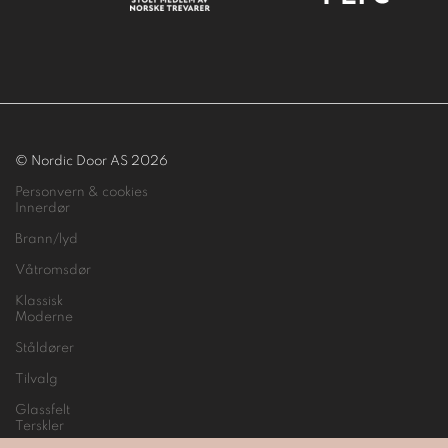
© Nordic Door AS 2026
Personvern & cookies
Innerdør
Brann/lyd
Våtromsdør
Klassisk
Moderne
Ståldører
Tilvalg
Glassfelt
Terskler