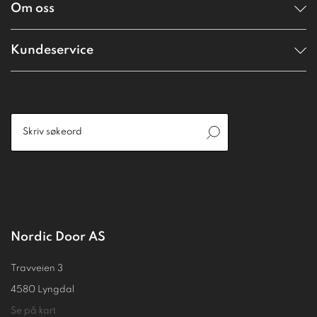
Om oss
Kundeservice
Nordic Door AS
Travveien 3
4580 Lyngdal
Se på kart