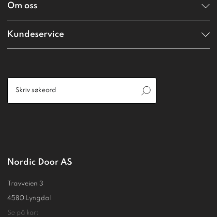
Om oss
Kundeservice
Nordic Door AS
Travveien 3
4580 Lyngdal
Se på kart