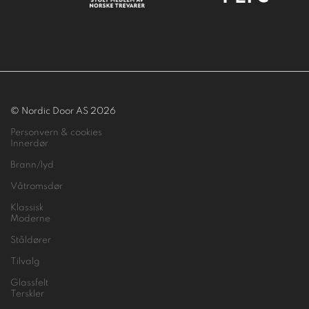
© Nordic Door AS 2026
Personvern & cookies
Innerdør
Brann/lyd
Våtromsdør
Klassisk
Moderne
Ståldører
Tilvalg
Glassfelt
Terskler