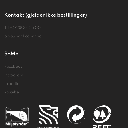
Kontakt (gjelder ikke bestillinger)
Tlf
+47 38 33 05 00
post@nordicdoor.no
SoMe
Facebook
Instagram
LinkedIn
Youtube