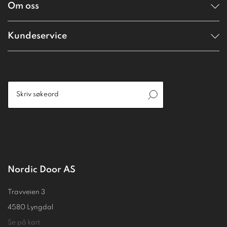
Om oss
Kundeservice
Nordic Door AS
Travveien 3
4580 Lyngdal
Se på kart