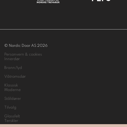
© Nordic Door AS 2026
Personvern & cookies
Innerdør
Brann/lyd
Våtromsdør
Klassisk
Moderne
Ståldører
Tilvalg
Glassfelt
Terskler