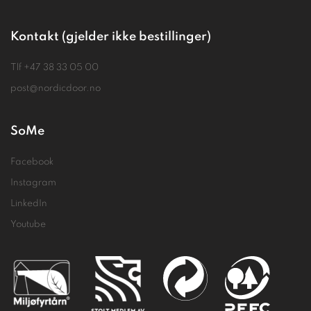
Kontakt (gjelder ikke bestillinger)
Tlf
+47 38 33 05 00
post@nordicdoor.no
SoMe
Facebook
Instagram
LinkedIn
Youtube