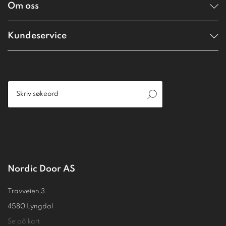
Om oss
Kundeservice
Nordic Door AS
Travveien 3
4580 Lyngdal
Se på kart