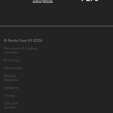
© Nordic Door AS 2026
Personvern & cookies
Innerdør
Brann/lyd
Våtromsdør
Klassisk
Moderne
Ståldører
Tilvalg
Glassfelt
Terskler