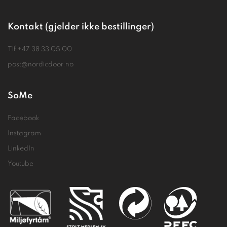
Kontakt (gjelder ikke bestillinger)
Tlf
+47 38 33 05 00
post@nordicdoor.no
SoMe
Facebook
Instagram
LinkedIn
Youtube