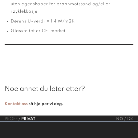
uten egenskaper for brannmotstand og/eller
røyklekkasje
Dørens U-verdi = 1,4 W/m2K
Glassfeltet er CE-merket
Noe annet du leter etter?
Kontakt oss
så hjelper vi deg.
PROFF
PRIVAT
NO
DK