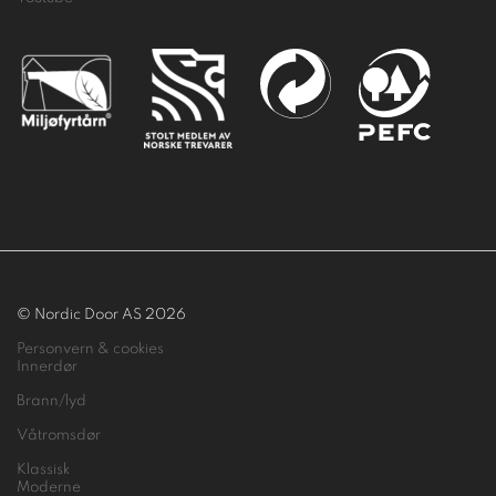
© Nordic Door AS 2026
Personvern & cookies
Innerdør
Brann/lyd
Våtromsdør
Klassisk
Moderne