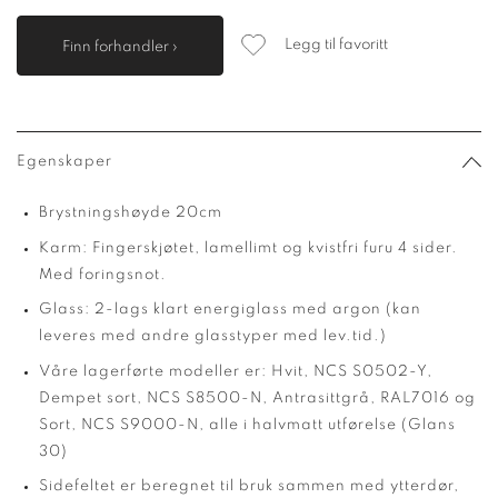
Legg til favoritt
Finn forhandler ›
Egenskaper
Brystningshøyde 20cm
Karm: Fingerskjøtet, lamellimt og kvistfri furu 4 sider.
Med foringsnot.
Glass: 2-lags klart energiglass med argon (kan
leveres med andre glasstyper med lev.tid.)
Våre lagerførte modeller er: Hvit, NCS S0502-Y,
Dempet sort, NCS S8500-N, Antrasittgrå, RAL7016 og
Sort, NCS S9000-N, alle i halvmatt utførelse (Glans
30)
Sidefeltet er beregnet til bruk sammen med ytterdør,