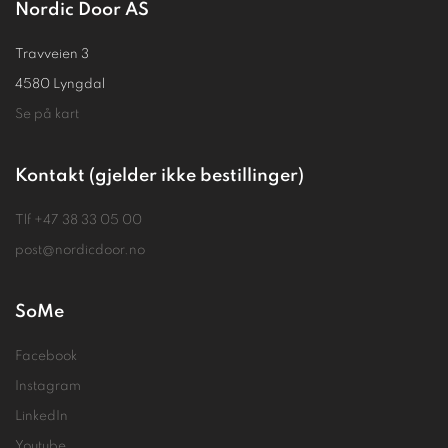
Nordic Door AS
Travveien 3
4580 Lyngdal
Se på kart
Kontakt (gjelder ikke bestillinger)
Tlf
+47 38 33 05 00
post@nordicdoor.no
SoMe
Facebook
Instagram
LinkedIn
Youtube