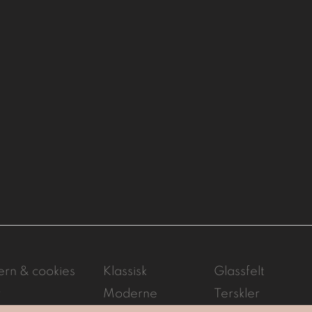
ern & cookies
Klassisk
Glassfelt
r
Moderne
Terskler