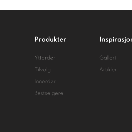
Produkter
Inspirasjo
Ytterdør
Galleri
Tilvalg
Artikler
Innerdør
Bestselgere