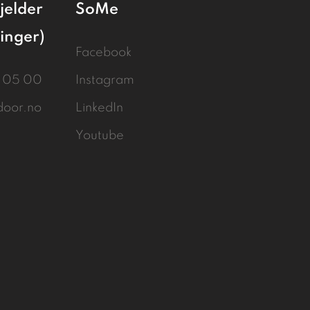
jelder
SoMe
linger)
Facebook
3 05 00
Instagram
door.no
LinkedIn
Youtube