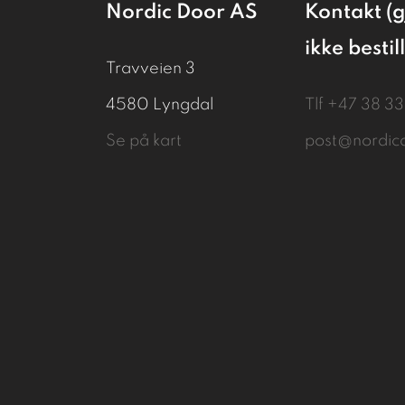
Nordic Door AS
Kontakt (g
ikke bestil
Travveien 3
4580 Lyngdal
Tlf
+47 38 3
Se på kart
post@nordic