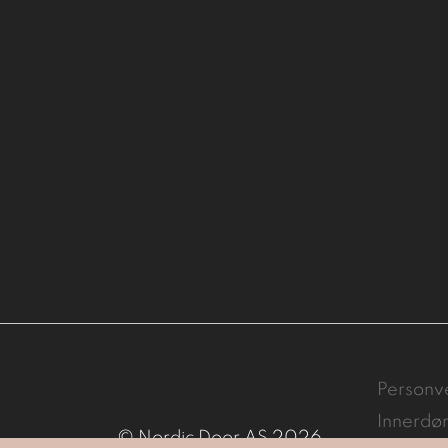
Personv
Innerdø
© Nordic Door AS 2026