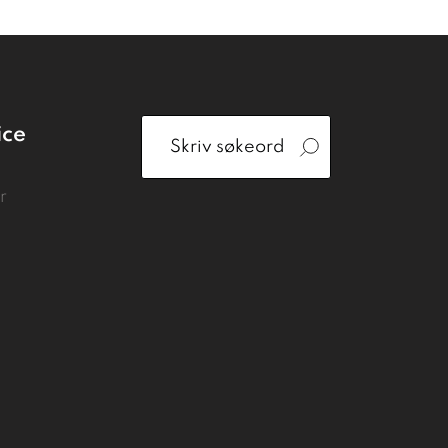
ice
r