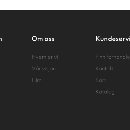
n
Om oss
Kundeserv
Hvem er vi
Finn forhandle
Vår visjon
Kontakt
Film
Kart
Katalog