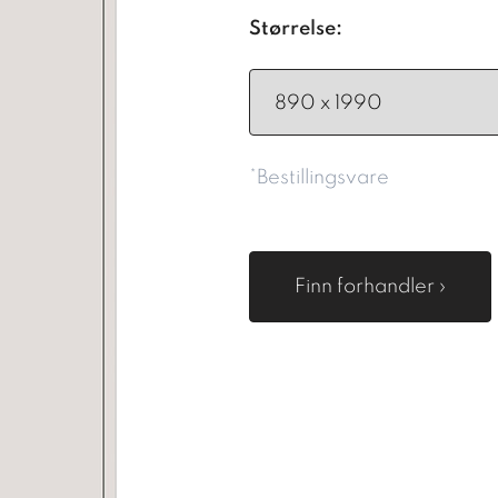
Størrelse:
*Bestillingsvare
Finn forhandler ›