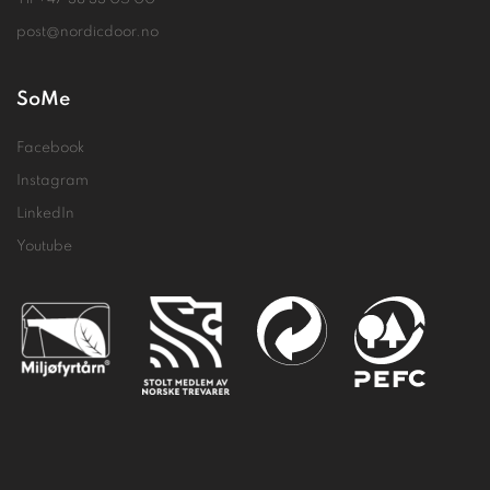
post@nordicdoor.no
SoMe
Facebook
Instagram
LinkedIn
Youtube