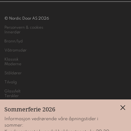
© Nordic Door AS 2026
Personvern & cookies
Innerdør
Brann/lyd
Våtromsdør
Klassisk
Moderne
Ståldører
Tilvalg
Glassfelt
Terskler
Vridere
Sommerferie 2026
Ytterdør
Informasjon vedrørende våre åpningstider i
Designet av
folk.
sommer: