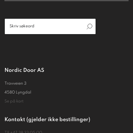
Nordic Door AS
Travveien 3
4580 Lyngdal
Se på kart
Kontakt (gjelder ikke bestillinger)
Tlf
+47 38 33 05 00