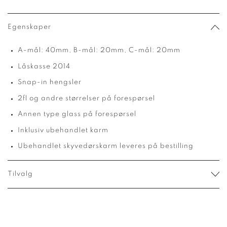
Egenskaper
A-mål: 40mm, B-mål: 20mm, C-mål: 20mm
Låskasse 2014
Snap-in hengsler
2fl og andre størrelser på forespørsel
Annen type glass på forespørsel
Inklusiv ubehandlet karm
Ubehandlet skyvedørskarm leveres på bestilling
Tilvalg