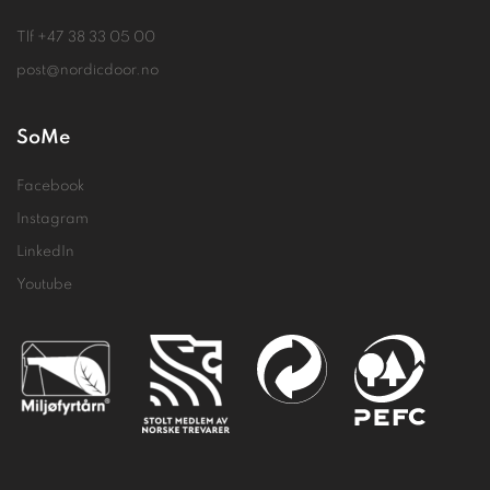
Tlf
+47 38 33 05 00
post@nordicdoor.no
SoMe
Facebook
Instagram
LinkedIn
Youtube