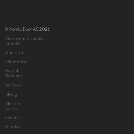
© Nordic Door AS 2026
Personvern & cookies
Innerdør
Brann/lyd
Våtromsdør
Klassisk
Moderne
Ståldører
Tilvalg
Glassfelt
Terskler
Vridere
Ytterdør