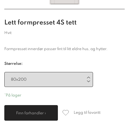
Lett formpresset 4S tett
Hvit
Formpresset innerdør passer fint til litt eldre hus, og hytter.
Størrelse:
*På lager
Legg til favoritt
Finn forhandler ›