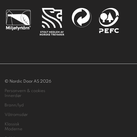
© Nordic Door AS 2026
Personvern & cookies
Innerdør
Brann/lyd
Våtromsdør
Klassisk
Moderne