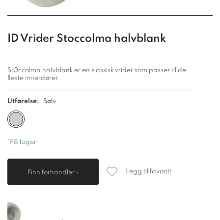
ID Vrider Stoccolma halvblank
St0ccolma halvblank er en klassisk vrider som passer til de
fleste innerdører.
Utførelse:
Sølv
*På lager
Legg til favoritt
Finn forhandler ›