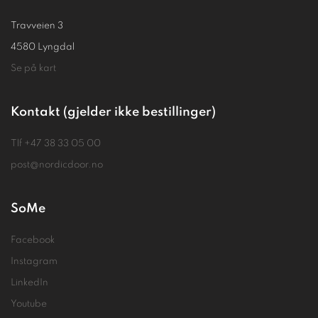
Travveien 3
4580 Lyngdal
Se på kart
Kontakt (gjelder ikke bestillinger)
Tlf
+47 38 33 05 00
post@nordicdoor.no
SoMe
Facebook
Instagram
LinkedIn
Youtube