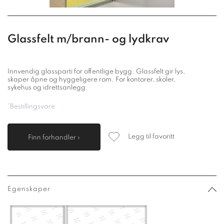
Glassfelt m/brann- og lydkrav
Innvendig glassparti for offentlige bygg. Glassfelt gir lys,
skaper åpne og hyggeligere rom. For kontorer, skoler,
sykehus og idrettsanlegg.
*Bestillingsvare
Legg til favoritt
Finn forhandler ›
Egenskaper