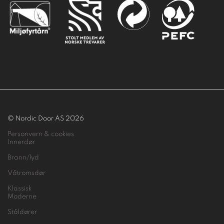
© Nordic Door AS 2026
Personvern & cookies
Innerdør
Brann/lyd
Våtromsdør
Klassisk
Moderne
Ståldører