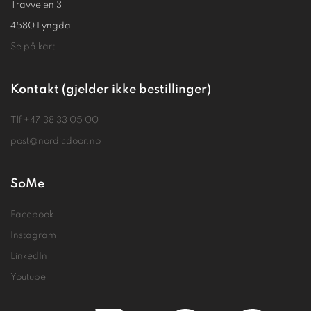
Travveien 3
4580 Lyngdal
Se på kart
Kontakt (gjelder ikke bestillinger)
Tlf
+47 38 33 05 00
post@nordicdoor.no
SoMe
Facebook
Instagram
LinkedIn
Youtube