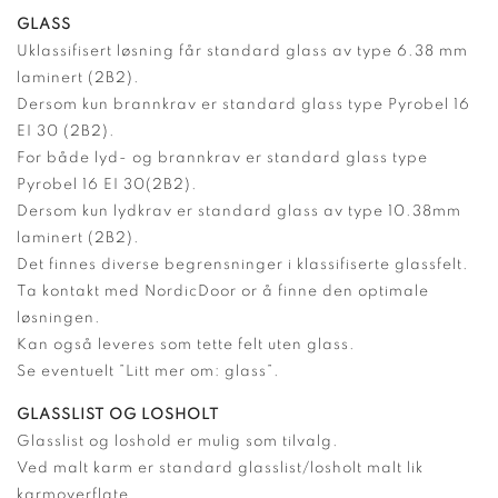
GLASS
Uklassifisert løsning får standard glass av type 6.38 mm
laminert (2B2).
Dersom kun brannkrav er standard glass type Pyrobel 16
EI 30 (2B2).
For både lyd- og brannkrav er standard glass type
Pyrobel 16 EI 30(2B2).
Dersom kun lydkrav er standard glass av type 10.38mm
laminert (2B2).
Det finnes diverse begrensninger i klassifiserte glassfelt.
Ta kontakt med NordicDoor or å finne den optimale
løsningen.
Kan også leveres som tette felt uten glass.
Se eventuelt ”Litt mer om: glass”.
GLASSLIST OG LOSHOLT
Glasslist og loshold er mulig som tilvalg.
Ved malt karm er standard glasslist/losholt malt lik
karmoverflate.