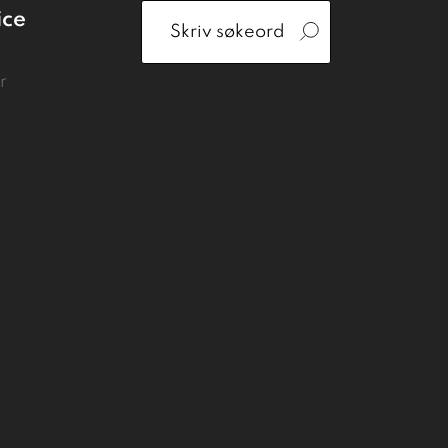
ice
r