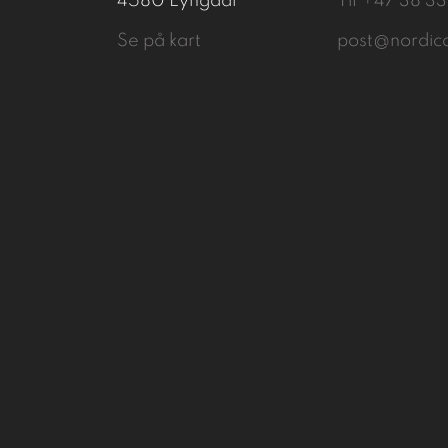
4580 Lyngdal
Tlf
+47 38 3
Se på kart
post@nordic