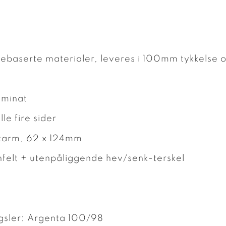
rebaserte materialer, leveres i 100mm tykkelse o
laminat
le fire sider
ekarm, 62 x 124mm
felt + utenpåliggende hev/senk-terskel
ngsler: Argenta 100/98