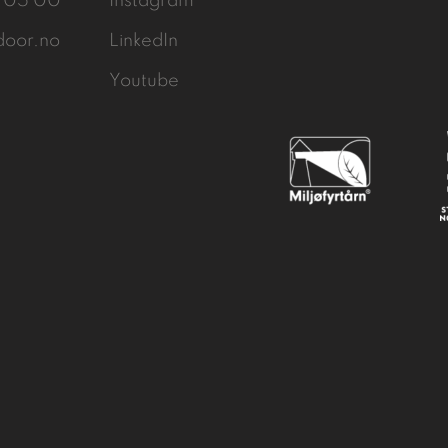
3 05 00
Instagram
door.no
LinkedIn
Youtube