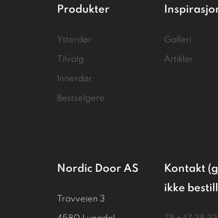
Produkter
Inspirasjo
Ytterdør
Galleri
Tilvalg
Artikler
Innerdør
Bestselgere
Nordic Door AS
Kontakt (g
ikke bestil
Travveien 3