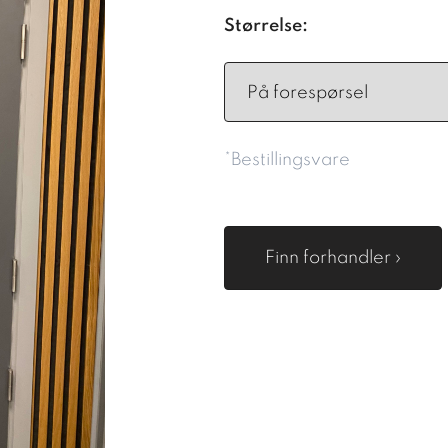
Størrelse:
*Bestillingsvare
Finn forhandler ›