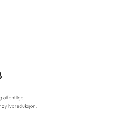
B
 offentlige
 høy lydreduksjon.