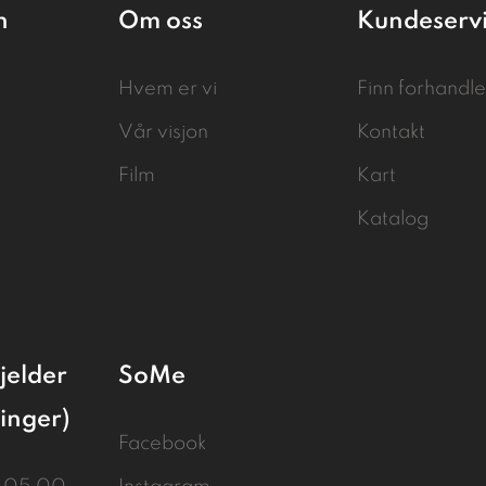
n
Om oss
Kundeserv
Hvem er vi
Finn forhandle
Vår visjon
Kontakt
Film
Kart
Katalog
jelder
SoMe
linger)
Facebook