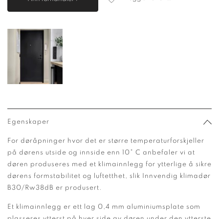
Egenskaper
For døråpninger hvor det er større temperaturforskjeller
på dørens utside og innside enn 10° C anbefaler vi at
døren produseres med et klimainnlegg for ytterlige å sikre
dørens formstabilitet og luftetthet, slik Innvendig klimadør
B30/Rw38dB er produsert.
Et klimainnlegg er ett lag 0,4 mm aluminiumsplate som
plasseres ytterst på hver side av døren under den ytterste