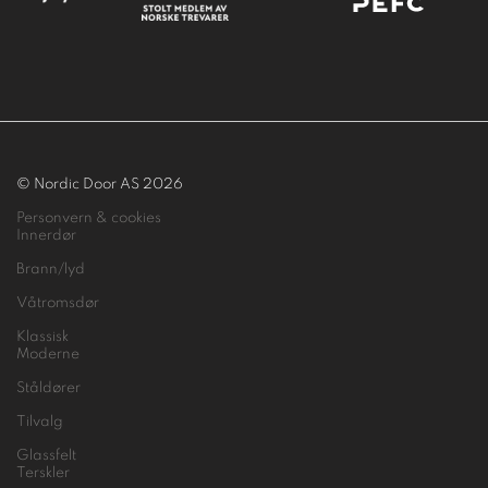
© Nordic Door AS 2026
Personvern & cookies
Innerdør
Brann/lyd
Våtromsdør
Klassisk
Moderne
Ståldører
Tilvalg
Glassfelt
Terskler