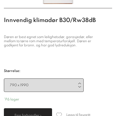
Innvendig klimadør B30/Rw38dB
Døren er best egnet som leilighetsdør, garasjedør, eller
mellom to tørre rom med temperaturforskjell. Døren er
godkjent for brann, og har god lydreduksjon.
Størrelse:
*På lager
Legg til favoritt
Finn forhandler ›