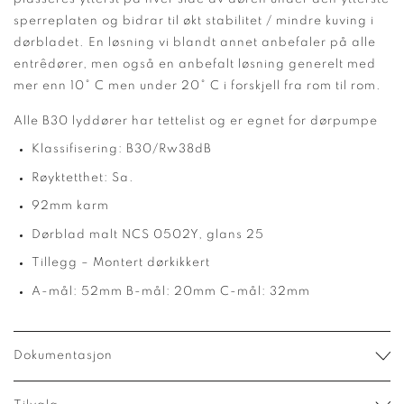
sperreplaten og bidrar til økt stabilitet / mindre kuving i
dørbladet. En løsning vi blandt annet anbefaler på alle
entrêdører, men også en anbefalt løsning generelt med
mer enn 10° C men under 20° C i forskjell fra rom til rom.
Alle B30 lyddører har tettelist og er egnet for dørpumpe
Klassifisering: B30/Rw38dB
Røyktetthet: Sa.
92mm karm
Dørblad malt NCS 0502Y, glans 25
Tillegg – Montert dørkikkert
A-mål: 52mm B-mål: 20mm C-mål: 32mm
Dokumentasjon