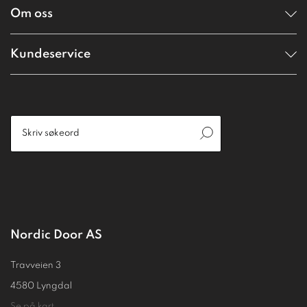
Om oss
Kundeservice
Nordic Door AS
Travveien 3
4580 Lyngdal
Se på kart