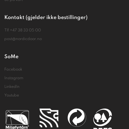
Kontakt (gjelder ikke bestillinger)
Tlf
+47 38 33 05 00
post@nordicdoor.no
SoMe
Facebook
Instagram
LinkedIn
Youtube