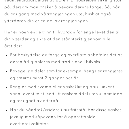
vedlikeholdsarbeidet av døren før solsteiken virkelig står
på, dersom man ønsker å bevare dørens farge. Så, når
du er i gang med vårrengjøringen ute, husk at også
ytterdøren din er en del av rengjøringen.
Her er noen enkle trinn til hvordan forlenge levetiden til
din ytterdør og sikre at den står sterkt gjennom alle
årstider:
For beskyttelse av farge og overflate anbefales det at
døren årlig poleres med tradisjonell bilvoks.
Bevegelige deler som for eksempel hengsler rengjøres
og smøres minst 2 ganger per år.
Rengjør med svamp eller vaskeklut og bruk lunkent
vann, eventuelt tilsett litt vaskemiddel uten slipemiddel
og tørk godt av etterpå.
Har du håndtak/vridere i rustfritt stål bør disse vaskes
jevnlig med såpevann for å opprettholde
overflatekvaliteten.