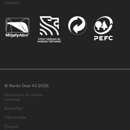
Youtube
© Nordic Door AS 2026
Personvern & cookies
Innerdør
Brann/lyd
Våtromsdør
Klassisk