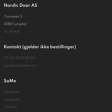
Nordic Door AS
Travveien 3
4580 Lyngdal
Se på kart
Kontakt (gjelder ikke bestillinger)
Tlf
+47 38 33 05 00
post@nordicdoor.no
SoMe
Facebook
Instagram
LinkedIn