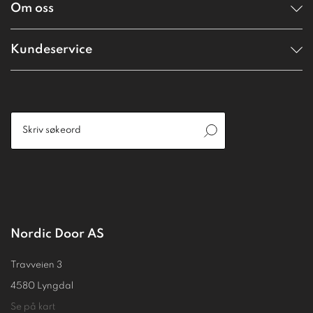
Om oss
Kundeservice
Nordic Door AS
Travveien 3
4580 Lyngdal
Se på kart