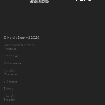
© Nordic Door AS 2026
Personvern & cookies
Innerdør
Brann/lyd
Våtromsdør
Klassisk
Moderne
Ståldører
Tilvalg
Glassfelt
Terskler