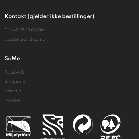
Kontakt (gjelder ikke bestillinger)
Tlf
+47 38 33 05 00
post@nordicdoor.no
SoMe
Facebook
Instagram
LinkedIn
Youtube